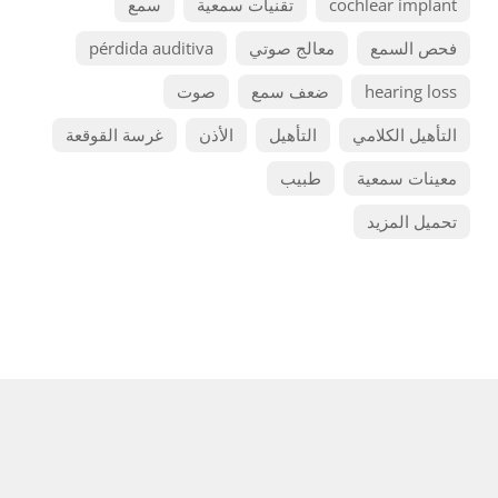
cochlear implant
تقنيات سمعية
سمع
فحص السمع
معالج صوتي
pérdida auditiva
hearing loss
ضعف سمع
صوت
التأهيل الكلامي
التأهيل
الأذن
غرسة القوقعة
معينات سمعية
طبيب
تحميل المزيد