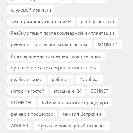
слуховой имплант
#историипользователейКИ
pérdida auditiva
Реабилитация после кохлеарной имплантации
ребенок с кохлеарным имплантом.
SONNET 2
билатеральная кохлеарная имплантация
путешествие с кохлеарным имплантом
реабилитация
ребенок
#youhear
истории гостей
музыка и КИ
SONNET
РП MEDEL
КИ и медицинские процедуры
речевой процессор
михаил боярский
ADHEAR
музыка и кохлеарный имплант