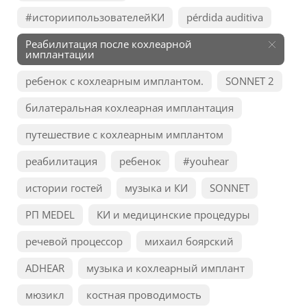
#историипользователейКИ
pérdida auditiva
Реабилитация после кохлеарной
имплантации
ребенок с кохлеарным имплантом.
SONNET 2
билатеральная кохлеарная имплантация
путешествие с кохлеарным имплантом
реабилитация
ребенок
#youhear
истории гостей
музыка и КИ
SONNET
РП MEDEL
КИ и медицинские процедуры
речевой процессор
михаил боярский
ADHEAR
музыка и кохлеарный имплант
мюзикл
костная проводимость