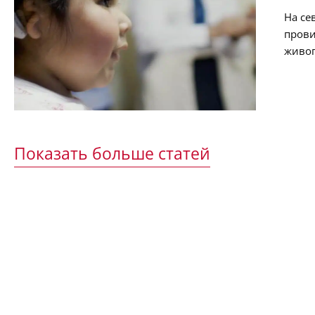
На се
прови
живоп
дерев
прови
было 
слух 
Показать больше статей