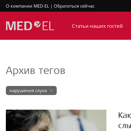
О компании MED-EL
Обратиться сейчас
Статьи наших гостей
Архив тегов
нарушения слуха
Как
слы