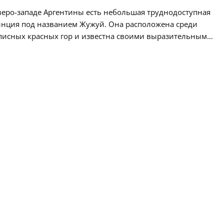
веро-западе Аргентины есть небольшая труднодоступная
нция под названием Жужуй. Она расположена среди
исных красных гор и известна своими выразительными
нями кечуа. Но отличается она не только этим. У жителей
нции Жужуй риск микротии выше, чем у кого бы то ни
в мире. И один ЛОР-врач полон решимости подарить
детям с этим заболеванием.