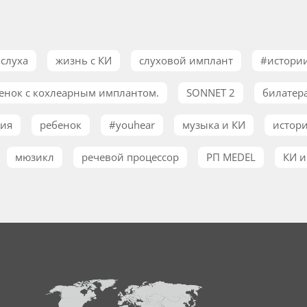
слуха
жизнь с КИ
слуховой имплант
#истори
енок с кохлеарным имплантом.
SONNET 2
билатер
ция
ребенок
#youhear
музыка и КИ
истори
мюзикл
речевой процессор
РП MEDEL
КИ и