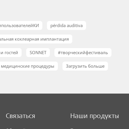
ипользователейКИ
pérdida auditiva
альная кохлеарная имплантация
и гостей
SONNET
#творческийфестиваль
 медицинские процедуры
Загрузить больше
Связаться
Наши продукты