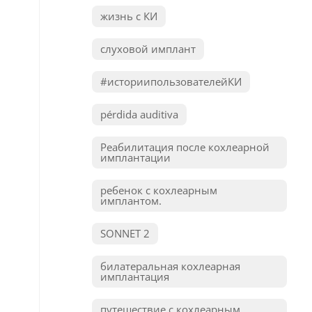
жизнь с КИ
слуховой имплант
#историипользователейКИ
pérdida auditiva
Реабилитация после кохлеарной
имплантации
ребенок с кохлеарным
имплантом.
SONNET 2
билатеральная кохлеарная
имплантация
путешествие с кохлеарным