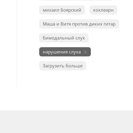
михаил боярский
кохлеарн
Маша и Витя против диких гитар
бимодальный слух
нарушения слуха
Загрузить больше