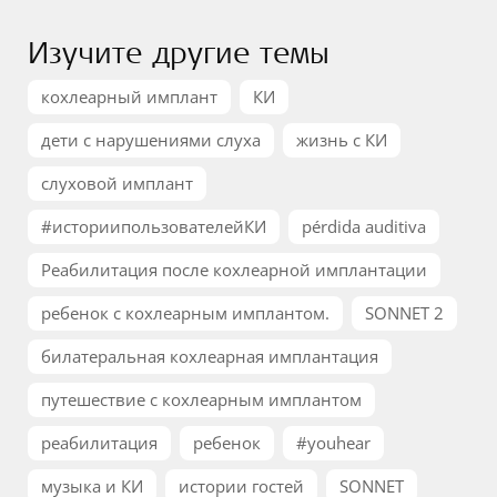
Изучите другие темы
кохлеарный имплант
КИ
дети с нарушениями слуха
жизнь с КИ
слуховой имплант
#историипользователейКИ
pérdida auditiva
Реабилитация после кохлеарной имплантации
ребенок с кохлеарным имплантом.
SONNET 2
билатеральная кохлеарная имплантация
путешествие с кохлеарным имплантом
реабилитация
ребенок
#youhear
музыка и КИ
истории гостей
SONNET