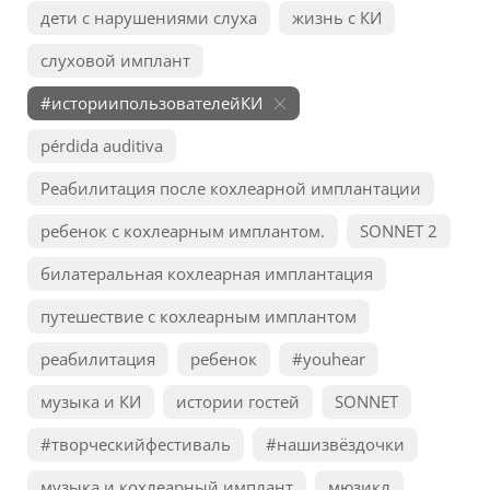
дети с нарушениями слуха
жизнь с КИ
слуховой имплант
#историипользователейКИ
pérdida auditiva
Реабилитация после кохлеарной имплантации
ребенок с кохлеарным имплантом.
SONNET 2
билатеральная кохлеарная имплантация
путешествие с кохлеарным имплантом
реабилитация
ребенок
#youhear
музыка и КИ
истории гостей
SONNET
#творческийфестиваль
#нашизвёздочки
музыка и кохлеарный имплант
мюзикл