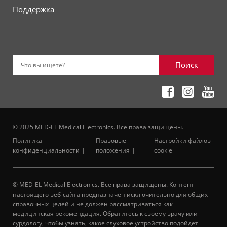
Поддержка
Поиск
Что вы ищете?
© 2025 MED-EL Medical Electronics. Все права защищены.
Политика
Правовые
Настройки файлов
конфиденциальности
положения
cookie
© MED-EL Medical Electronics. Все права защищены. Контент
настоящего веб-сайта предназначен исключительно для общих
справочных целей и не должен рассматриваться как
медицинская рекомендация. Обратитесь к своему врачу или
сурдологу, чтобы узнать, какое слуховое устройство подойдет