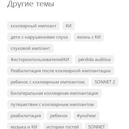
Другие темы
кохлеарный имплант
КИ
дети с нарушениями слуха
жизнь с КИ
слуховой имплант
#историипользователейКИ
pérdida auditiva
Реабилитация после кохлеарной имплантации
ребенок с кохлеарным имплантом.
SONNET 2
билатеральная кохлеарная имплантация
путешествие с кохлеарным имплантом
реабилитация
ребенок
#youhear
музыка и КИ
истории гостей
SONNET