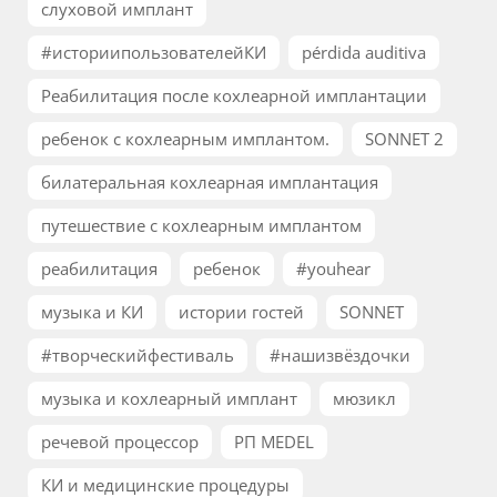
слуховой имплант
#историипользователейКИ
pérdida auditiva
Реабилитация после кохлеарной имплантации
ребенок с кохлеарным имплантом.
SONNET 2
билатеральная кохлеарная имплантация
путешествие с кохлеарным имплантом
реабилитация
ребенок
#youhear
музыка и КИ
истории гостей
SONNET
#творческийфестиваль
#нашизвёздочки
музыка и кохлеарный имплант
мюзикл
речевой процессор
РП MEDEL
КИ и медицинские процедуры