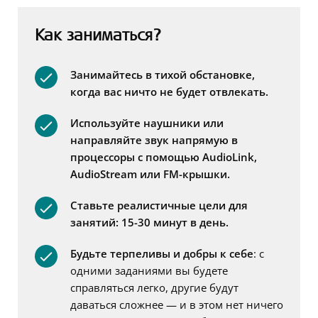
Как заниматься?
Занимайтесь в тих
ой
обстановк
е,
когда вас ничто не будет отвлекать.
Используйте
наушники или
направляйте звук напрямую в
процессоры с помощью
AudioLink
,
AudioStream
или F
M
-крышки.
Ставьте
реалистичные цели для
занятий
: 15-30
минут в день
.
Будьте
терпеливы и
добры к себе
: с
одними заданиями вы будете
справляться легко, другие будут
даваться сложнее — и в этом нет ничего