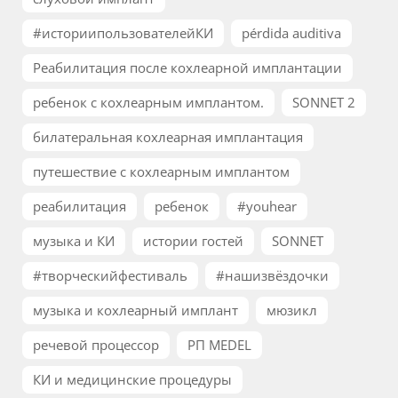
#историипользователейКИ
pérdida auditiva
Реабилитация после кохлеарной имплантации
ребенок с кохлеарным имплантом.
SONNET 2
билатеральная кохлеарная имплантация
путешествие с кохлеарным имплантом
реабилитация
ребенок
#youhear
музыка и КИ
истории гостей
SONNET
#творческийфестиваль
#нашизвёздочки
музыка и кохлеарный имплант
мюзикл
речевой процессор
РП MEDEL
КИ и медицинские процедуры