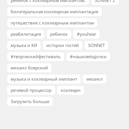
ребенок с кохлеарным имплантом.
SONNET 2
билатеральная кохлеарная имплантация
путешествие с кохлеарным имплантом
реабилитация
ребенок
#youhear
музыка и КИ
истории гостей
SONNET
#творческийфестиваль
#нашизвёздочки
михаил боярский
музыка и кохлеарный имплант
мюзикл
речевой процессор
кохлеарн
Загрузить больше