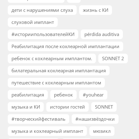
дети с нарушениями слуха
жизнь с КИ
слуховой имплант
#историипользователейКИ
pérdida auditiva
Реабилитация после кохлеарной имплантации
ребенок с кохлеарным имплантом.
SONNET 2
билатеральная кохлеарная имплантация
путешествие с кохлеарным имплантом
реабилитация
ребенок
#youhear
музыка и КИ
истории гостей
SONNET
#творческийфестиваль
#нашизвёздочки
музыка и кохлеарный имплант
мюзикл