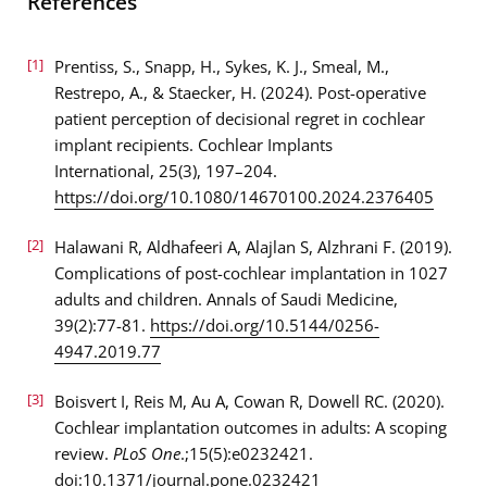
References
[1]
Prentiss, S., Snapp, H., Sykes, K. J., Smeal, M.,
Restrepo, A., & Staecker, H. (2024). Post-operative
patient perception of decisional regret in cochlear
implant recipients. Cochlear Implants
International, 25(3), 197–204.
https://doi.org/10.1080/14670100.2024.2376405
[2]
Halawani R, Aldhafeeri A, Alajlan S, Alzhrani F. (2019).
Complications of post-cochlear implantation in 1027
adults and children. Annals of Saudi Medicine,
39(2):77-81.
https://doi.org/10.5144/0256-
4947.2019.77
[3]
Boisvert I, Reis M, Au A, Cowan R, Dowell RC. (2020).
Cochlear implantation outcomes in adults: A scoping
review.
PLoS One
.;15(5):e0232421.
doi:10.1371/journal.pone.0232421