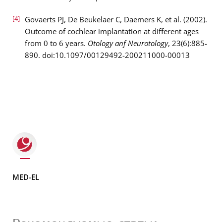
[4]
Govaerts PJ, De Beukelaer C, Daemers K, et al. (2002).
Outcome of cochlear implantation at different ages
from 0 to 6 years.
Otol
ogy anf
Neurotol
ogy
, 23(6):885-
890. doi:10.1097/00129492-200211000-00013
MED-EL