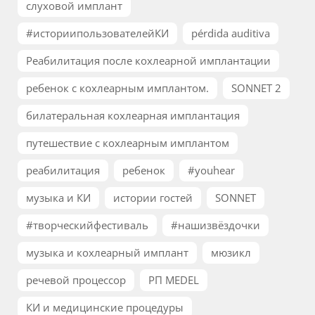
слуховой имплант
#историипользователейКИ
pérdida auditiva
Реабилитация после кохлеарной имплантации
ребенок с кохлеарным имплантом.
SONNET 2
билатеральная кохлеарная имплантация
путешествие с кохлеарным имплантом
реабилитация
ребенок
#youhear
музыка и КИ
истории гостей
SONNET
#творческийфестиваль
#нашизвёздочки
музыка и кохлеарный имплант
мюзикл
речевой процессор
РП MEDEL
КИ и медицинские процедуры