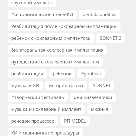
слуховой имплант
#историипользователейКИ
pérdida auditiva
Реабилитация после кохлеарной имплантации
ребенок с кохлеарным имплантом.
SONNET 2
билатеральная кохлеарная имплантация
путешествие с кохлеарным имплантом
реабилитация
ребенок
#youhear
музыка и КИ
истории гостей
SONNET
#творческийфестиваль
#нашизвёздочки
музыка и кохлеарный имплант
мюзикл
речевой процессор
РП MEDEL
КИ и медицинские процедуры