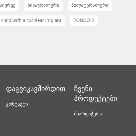
სიყრუე
ბინაურალური
ბილატერალური
child with a cochlear implant
RONDO 2
დაგვიკავშირდით
ჩვენი
პროდუქტები
კონტაქტი
მხარდაჭერა