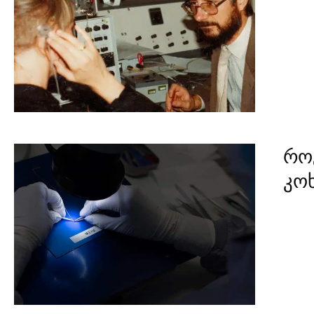
რო
კო