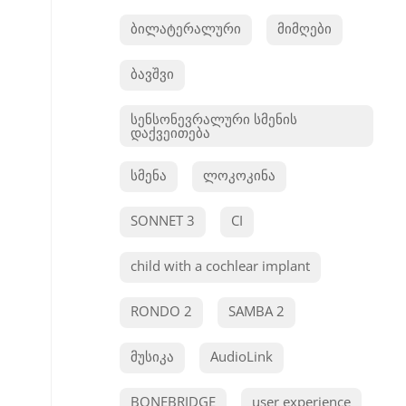
ბილატერალური
მიმღები
ბავშვი
სენსონევრალური სმენის
დაქვეითება
სმენა
ლოკოკინა
SONNET 3
CI
child with a cochlear implant
RONDO 2
SAMBA 2
მუსიკა
AudioLink
BONEBRIDGE
user experience