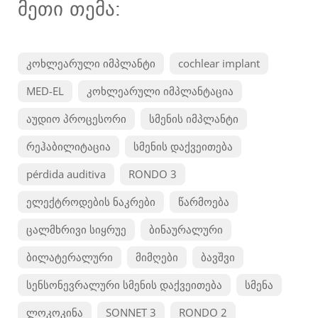
მეთი თემა:
კოხლეარული იმპლანტი
cochlear implant
MED-EL
კოხლეარული იმპლანტაცია
აუდიო პროცესორი
სმენის იმპლანტი
რეჰაბილიტაცია
სმენის დაქვეითება
pérdida auditiva
RONDO 3
ელექტროდების ნაკრები
წარმოება
ცალმხრივი სიყრუე
ბინაურალური
ბილატერალური
მიმღები
ბავშვი
სენსონევრალური სმენის დაქვეითება
სმენა
ლოკოკინა
SONNET 3
RONDO 2