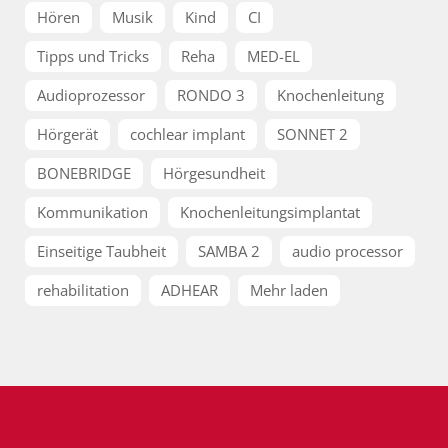
Hören
Musik
Kind
CI
Tipps und Tricks
Reha
MED-EL
Audioprozessor
RONDO 3
Knochenleitung
Hörgerät
cochlear implant
SONNET 2
BONEBRIDGE
Hörgesundheit
Kommunikation
Knochenleitungsimplantat
Einseitige Taubheit
SAMBA 2
audio processor
rehabilitation
ADHEAR
Mehr laden