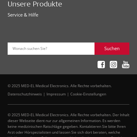
Unsere Produkte
Service & Hilfe
Suchen
Wonach suchen Sie?
© 2025 MED-EL Medical Electronics. Alle Rechte vorbehalten.
Datenschutzhinweis
Impressum
Cookie-Einstellungen
© 2025 MED-EL Medical Electronics. Alle Rechte vorbehalten. Der Inhalt
dieser Webseite dient nur zur allgemeinen Information. Es werden
keine medizinischen Ratschläge gegeben. Kontaktieren Sie bitte Ihren
Arzt oder Hörspezialisten und lassen Sie sich dort beraten, welche