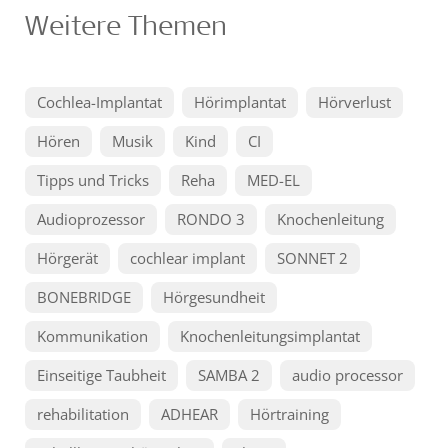
Weitere Themen
Cochlea-Implantat
Hörimplantat
Hörverlust
Hören
Musik
Kind
CI
Tipps und Tricks
Reha
MED-EL
Audioprozessor
RONDO 3
Knochenleitung
Hörgerät
cochlear implant
SONNET 2
BONEBRIDGE
Hörgesundheit
Kommunikation
Knochenleitungsimplantat
Einseitige Taubheit
SAMBA 2
audio processor
rehabilitation
ADHEAR
Hörtraining