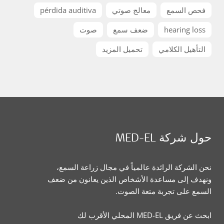
فحص السمع
معالج صوتي
pérdida auditiva
hearing loss
ضعف سمع
صوت
التأهيل الكلامي
تحميل المزيد
حول شركة MED-EL
نحن الشركة الرائدة عالمياً في مجال زراعة السمع،
ونهدف إلى مساعدة الأشخاص الذين يعانون من ضعف
السمع على تجربة متعة الصوت.
ابحث عن فريق MED-EL المحلي الأقرب لك